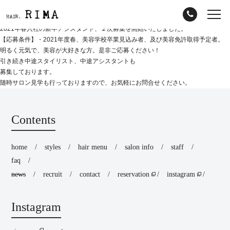
2021年春入社の新卒アシスタント、２次募集を開始いたしました。
【応募条件】・2021年度春、美容学校卒業見込み者、及び美容免許取得予定者。
明るく元気で、美容が大好きな方。是非ご応募ください！
引き続き中途スタイリスト、中途アシスタントも
募集しております。
随時サロン見学も行っておりますので、お気軽にお問合せください。
Contents
home
styles
hair menu
salon info
staff
faq
news
recruit
contact
reservation
instagram
Instagram