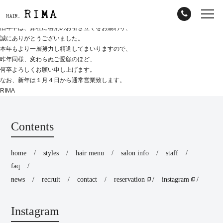
旧年中は、弊社に格別のお引き立てをお賜わり、
誠にありがとうございました。
本年もより一層努力し精進してまいりますので、
昨年同様、変わらぬご愛顧のほど、
何卒よろしくお願い申し上げます。
なお、新年は１月４日から通常営業致します。
RIMA
Contents
home
styles
hair menu
salon info
staff
faq
news
recruit
contact
reservation
instagram
Instagram