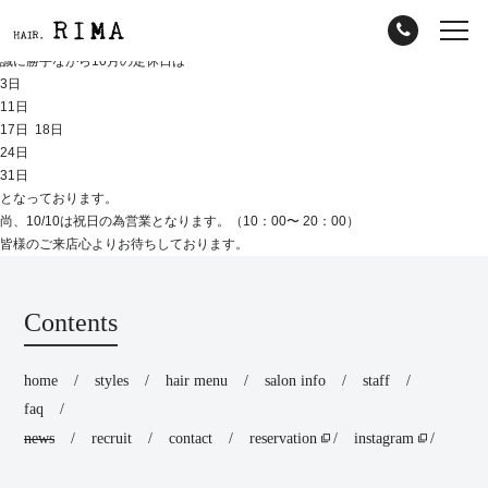
誠に勝手ながら10月の定休日は
3日
11日
17日 18日
24日
31日
となっております。
尚、10/10は祝日の為営業となります。（10：00〜 20：00）
皆様のご来店心よりお待ちしております。
Contents
home
styles
hair menu
salon info
staff
faq
news
recruit
contact
reservation
instagram