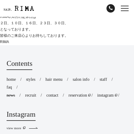
RIMAの8月の定休日は
２日、１０日、１６日、２３日、３０日、
となっております。
皆様のご来店心よりお待ちしております。
RIMA
Contents
home
styles
hair menu
salon info
staff
faq
news
recruit
contact
reservation
instagram
Instagram
view more